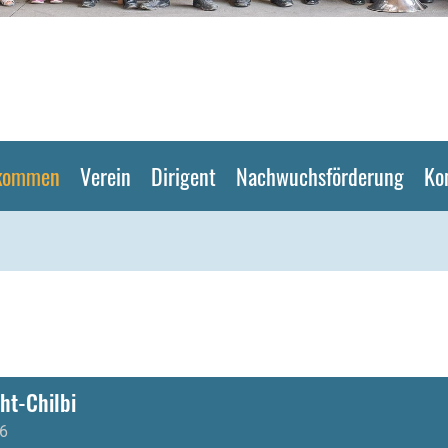
lkommen
Verein
Dirigent
Nachwuchsförderung
Ko
ht-Chilbi
6