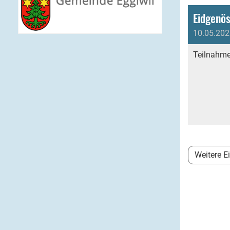
Eidgenös
10.05.202
Teilnahme
Weitere E